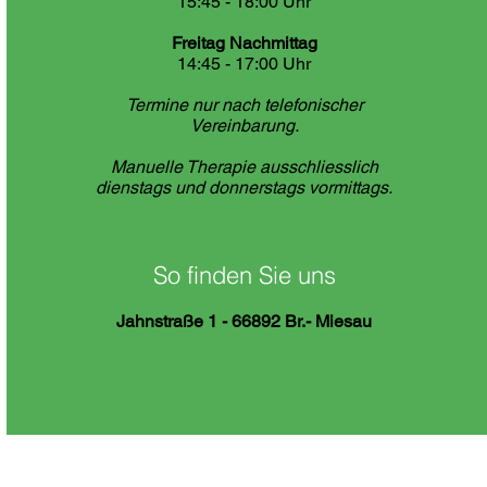
15:45 - 18:00 Uhr​
Freitag Nachmittag
14:45 - 17:00 Uhr​
Termine nur nach telefonischer
Vereinbarung.
Manuelle Therapie ausschliesslich
dienstags und donnerstags vormittags.
So finden Sie uns
Jahnstraße 1 - 66892 Br.- Miesau