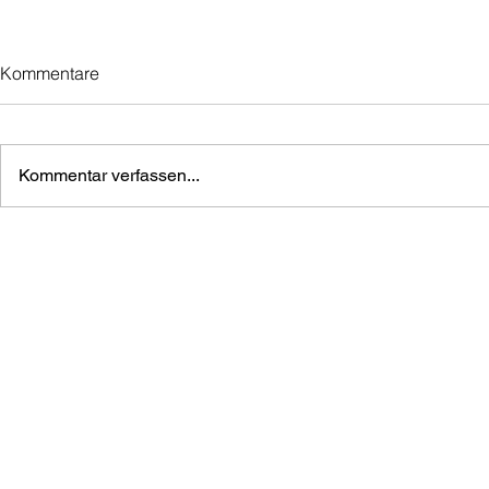
Kommentare
Kommentar verfassen...
Wir werden smart
Wir machen